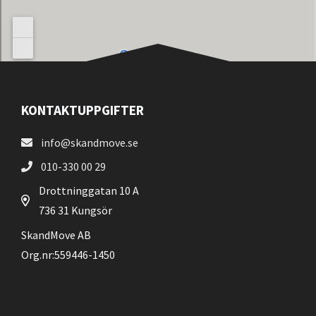
KONTAKTUPPGIFTER
info@skandmove.se
010-330 00 29
Drottninggatan 10 A
736 31 Kungsör
SkandMove AB
Org.nr:559446-1450