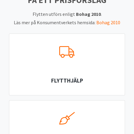
FÅ ETT PRISFÖRSLAG
Om du önskar att anlita en flyttfirma för din flytt är det
Flytten utförs enligt
Bohag 2010
.
klokt att vara ute i god tid om du ska boka flyttfirma.
Läs mer på Konsumentverkets hemsida:
Bohag 2010
Kontakta gärna oss om du har frågor angående flytten
och dess genomförande.
FLYTTHJÄLP