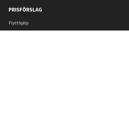
PRISFÖRSLAG
Flytthjälp
Flyttstädning
Kontakt
TJÄNSTER
Bohagsflytt
Flyttstädning
Kontorsflytt
Pianoflytt