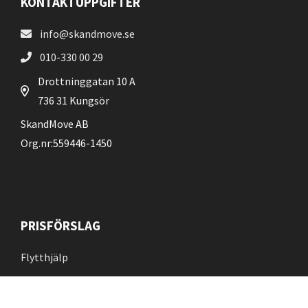
KONTAKTUPPGIFTER
info@skandmove.se
010-330 00 29
Drottninggatan 10 A
736 31 Kungsör
SkandMove AB
Org.nr:559446-1450
PRISFÖRSLAG
Flytthjälp
Flyttstädning
Kontakt