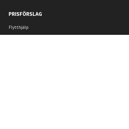
PRISFÖRSLAG
Flytthjälp
Flyttstädning
Kontakt
TJÄNSTER
Bohagsflytt
Flyttstädning
Kontorsflytt
Pianoflytt