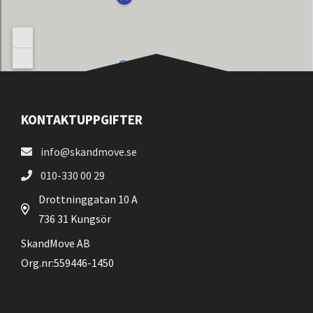
KONTAKTUPPGIFTER
info@skandmove.se
010-330 00 29
Drottninggatan 10 A
736 31 Kungsör
SkandMove AB
Org.nr:559446-1450